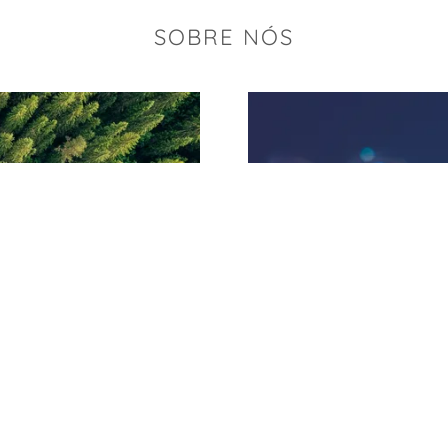
SOBRE NÓS
o
bre a sua empresa? Conte
Conte algo int