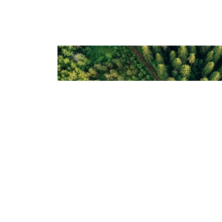
Gerar entusiasm
Quais são os fatos mais interessantes so